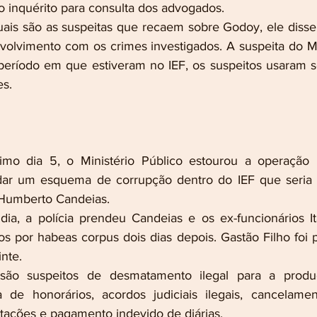
 o inquérito para consulta dos advogados.
is são as suspeitas que recaem sobre Godoy, ele disse 
olvimento com os crimes investigados. A suspeita do Min
período em que estiveram no IEF, os suspeitos usaram s
es. 
timo dia 5, o Ministério Público estourou a operação 
dar um esquema de corrupção dentro do IEF que seria
, Humberto Candeias.
a, a polícia prendeu Candeias e os ex-funcionários It
os por habeas corpus dois dias depois. Gastão Filho foi p
inte.
são suspeitos de desmatamento ilegal para a produç
a de honorários, acordos judiciais ilegais, cancelamen
itações e pagamento indevido de diárias.