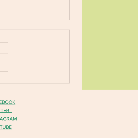
ONVOCATÓRIO Nº 007/2026
ESTA VIVA Nº 294/2024
: MENOR PREÇO GLOBAL
Expedição: 24/07/2026
ência: Contratação de
a Jurídica para prestação de
ços técnicos especializados
veirista, responsável p
EBOOK
TTER
TAGRAM
TUBE