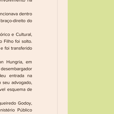
envolvimento na 
cionava dentro 
raço-direito do 
ico e Cultural, 
lho foi solto. 
 foi transferido 
on Hungria, em 
 desembargador 
eu entrada na 
 seu advogado, 
ível esquema de 
ueiredo Godoy, 
stério Público 