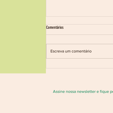
Processo Seletivo nº 17/2026
Comentários
Pedido de Orçamento
CONTRATO DE APOIO TÉCNICO
E FINANCEIRO AO SUBPROJETO
Escreva um comentário
“CANASTRA VIVA:
RESTAURANDO CORREDORES
PARA BIODIVERSIDADE”, NO
ÂMBITO DO EDITAL
CORREDORES DE
BIODIVERSIDADE DA INICIATIVA
FLO
Assine nossa newsletter e fique p