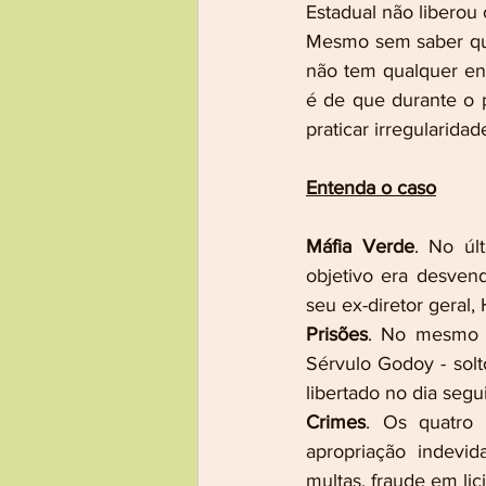
Estadual não liberou
Mesmo sem saber qua
não tem qualquer env
é de que durante o 
praticar irregularidad
Entenda o caso
Máfia Verde
. No úl
objetivo era desven
seu ex-diretor geral
Prisões
. No mesmo di
Sérvulo Godoy - solt
libertado no dia segu
Crimes
. Os quatro 
apropriação indevid
multas, fraude em lic