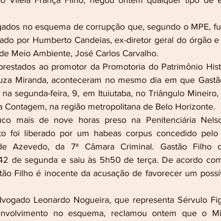
tão Vilela França Filho, negou ontem qualquer tipo de 
igados no esquema de corrupção que, segundo o MPE, fun
do por Humberto Candeias, ex-diretor geral do órgão e b
 de Meio Ambiente, José Carlos Carvalho.
restados ao promotor da Promotoria do Patrimônio Histór
za Miranda, aconteceram no mesmo dia em que Gastão Fi
 na segunda-feira, 9, em Ituiutaba, no Triângulo Mineiro, e
ara Contagem, na região metropolitana de Belo Horizonte.
uco mais de nove horas preso na Penitenciária Nels
to foi liberado por um habeas corpus concedido pelo
e Azevedo, da 7ª Câmara Criminal. Gastão Filho d
h42 de segunda e saiu às 5h50 de terça. De acordo com
stão Filho é inocente da acusação de favorecer um poss
dvogado Leonardo Nogueira, que representa Sérvulo Fig
envolvimento no esquema, reclamou ontem que o Mini