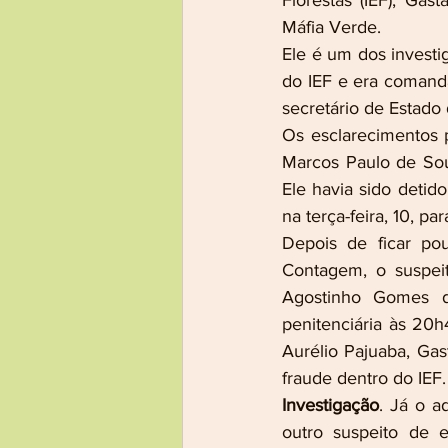
Florestas (IEF), Gas
Máfia Verde.
Ele é um dos invest
do IEF e era comanda
secretário de Estado
Os esclarecimentos p
Marcos Paulo de Sou
Ele havia sido detido
na terça-feira, 10, p
Depois de ficar po
Contagem, o suspei
Agostinho Gomes d
penitenciária às 20
Aurélio Pajuaba, Ga
fraude dentro do IEF.
Investigação
. Já o a
outro suspeito de 