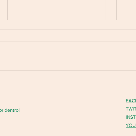
Termo de Fomento Transferegov.br nº
ATO C
997901/2026
FLOR
Em atendimento ao disposto no
TIPO
art. 11 da Lei Federal nº
Data 
13.019/2014 (Marco Regulatório
Refer
das Organizações da Sociedade
Pesso
Civil), na Lei nº 12.527/2011 (Lei de
servi
Acesso à Informação), no Decreto
de Vi
nº 7.724/201
FAC
TWI
or dentro!
INS
YOU