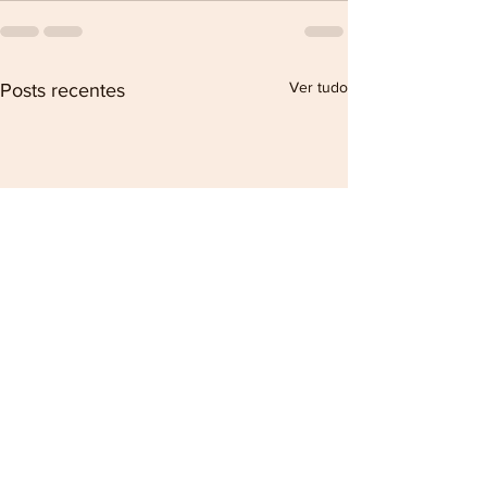
Ver tudo
Posts recentes
Termo de Fomento Transferegov.br
ATO CONVOCATÓRIO Nº