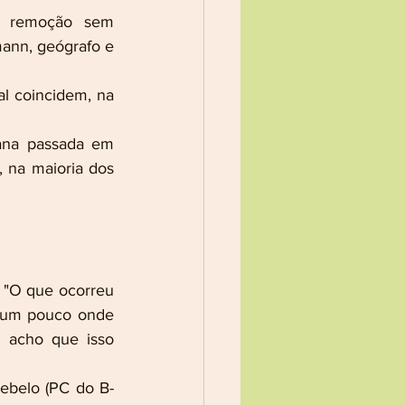
a remoção sem 
ann, geógrafo e 
l coincidem, na 
na passada em 
na maioria dos 
 "O que ocorreu 
a um pouco onde 
 acho que isso 
Rebelo (PC do B-