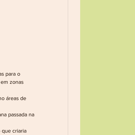
s para o 
s em zonas 
mo áreas de 
ana passada na 
que criaria 