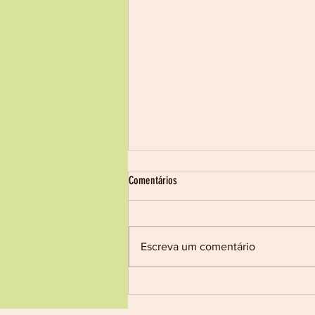
Processo Seletivo nº 17/2026
Comentários
Pedido de Orçamento
CONTRATO DE APOIO TÉCNICO
E FINANCEIRO AO SUBPROJETO
Escreva um comentário
“CANASTRA VIVA:
RESTAURANDO CORREDORES
PARA BIODIVERSIDADE”, NO
ÂMBITO DO EDITAL