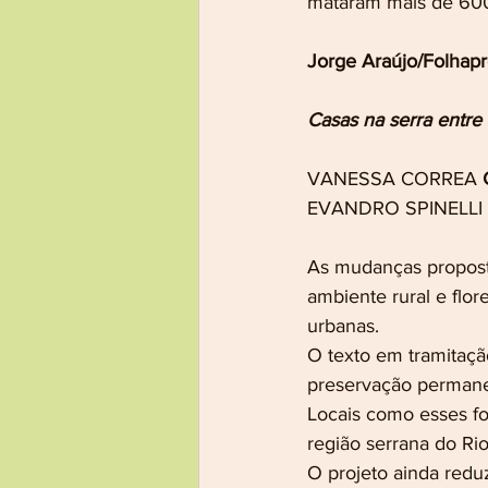
mataram mais de 600
Jorge Araújo/Folhap
Casas na serra entre 
VANESSA CORREA 
EVANDRO SPINELLI 
As mudanças proposta
ambiente rural e flo
urbanas.
O texto em tramitaç
preservação permanen
Locais como esses fo
região serrana do Ri
O projeto ainda reduz