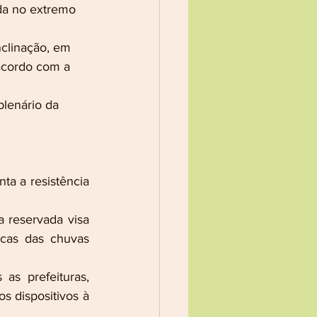
da no extremo 
nclinação, em 
 acordo com a 
plenário da 
ta a resistência 
a reservada visa 
cas das chuvas 
s prefeituras, 
s dispositivos à 