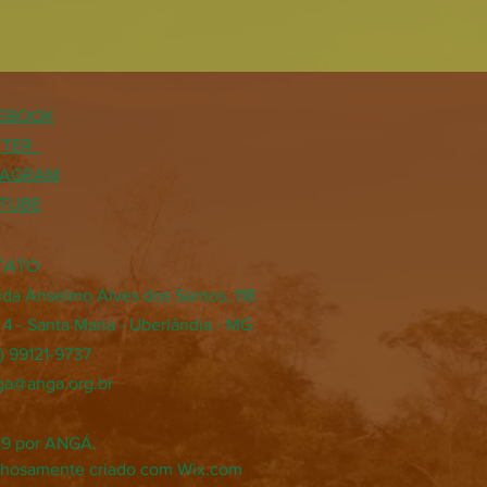
EBOOK
TTER
TAGRAM
TUBE
TATO
da Anselmo Alves dos Santos, 118
a 4 - Santa Maria - Uberlândia - MG
4) 99121-9737
ga@anga.org.br
19 por ANGÁ.
lhosamente criado com
Wix.com