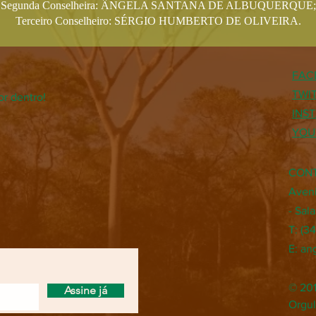
Segunda Conselheira: ÂNGELA SANTANA DE ALBUQUERQUE;
Terceiro Conselheiro: SÉRGIO HUMBERTO DE OLIVEIRA.
FAC
TWI
or dentro!
INS
YOU
CON
Aveni
- Sal
T: (3
E:
an
© 20
Assine já
Orgu