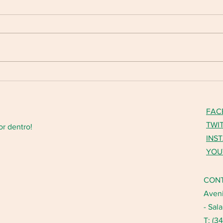
997901/2026
FLOR
Em atendimento ao disposto no
TIPO
art. 11 da Lei Federal nº
Data 
13.019/2014 (Marco Regulatório
Refer
das Organizações da Sociedade
Pesso
Civil), na Lei nº 12.527/2011 (Lei de
servi
Acesso à Informação), no Decreto
de Vi
nº 7.724/201
FAC
TWI
or dentro!
INS
YOU
CON
Aveni
- Sal
T: (3