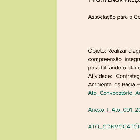
TIPO: MENOR PREÇ
Associação para a Ge
Objeto: Realizar diag
compreensão integra
possibilitando o pla
Atividade: Contrat
Ambiental da Bacia H
Ato_Convocatório_
Anexo_I_Ato_001_2
ATO_CONVOCATÓRI