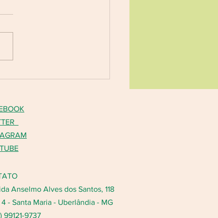
ESTA VIVA Nº 294/2024
: MENOR PREÇO GLOBAL
Expedição: 24/07/2026
ência: Contratação de
a Jurídica para prestação de
ços técnicos especializados
veirista, responsável p
EBOOK
TTER
TAGRAM
TUBE
TATO
da Anselmo Alves dos Santos, 118
a 4 - Santa Maria - Uberlândia - MG
4) 99121-9737