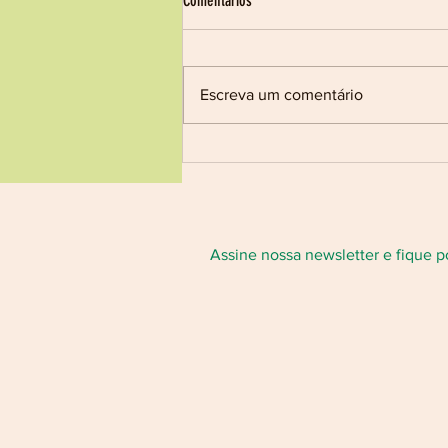
Comentários
Pedido de Orçamento
CONTRATO DE APOIO TÉCNICO
E FINANCEIRO AO SUBPROJETO
Escreva um comentário
“CANASTRA VIVA:
RESTAURANDO CORREDORES
PARA BIODIVERSIDADE”, NO
ÂMBITO DO EDITAL
CORREDORES DE
BIODIVERSIDADE DA INICIATIVA
FLO
Assine nossa newsletter e fique p