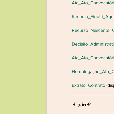
Ata_Ato_Convocatór
Recurso_Finotti_Agr
Recurso_Nascente_Co
Decisão_Administrat
Ata_Ato_Convocatór
Homologação_Ato_C
Extrato_Contrato
 (di