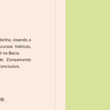
binha, visando a 
rsos hídricos, 
l na Bacia.
de Zoneamento 
Conclusivo.
8)