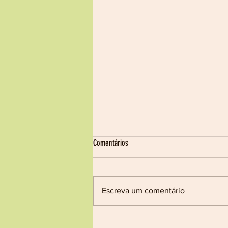
Processo Seletivo nº 17/2026
Comentários
Pedido de Orçamento
CONTRATO DE APOIO TÉCNICO
E FINANCEIRO AO SUBPROJETO
Escreva um comentário
“CANASTRA VIVA:
RESTAURANDO CORREDORES
PARA BIODIVERSIDADE”, NO