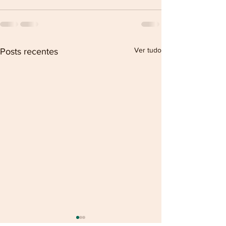
Ver tudo
Posts recentes
Termo de Fomento Transferegov.br
ATO CONVOCATÓRIO Nº