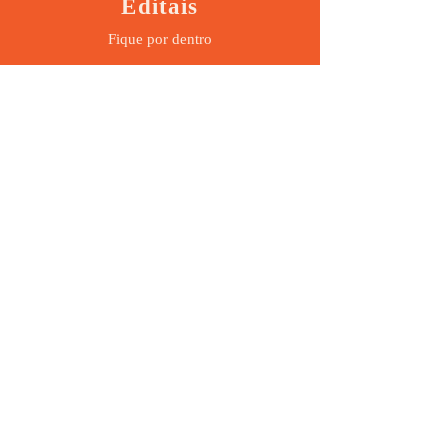
Editais
Fique por dentro
Assine nossa newsletter e fique por
dentro!
FACEBOOK
TWITTER
INSTAGRAM
YOUTUBE
Assine já
CONTATO